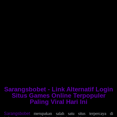
Sarangsbobet - Link Alternatif Login
Situs Games Online Terpopuler
Paling Viral Hari Ini
Sarangsbobet
merupakan salah satu situs terpercaya di