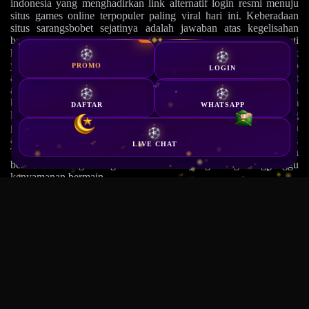
indonesia yang menghadirkan link alternatif login resmi menuju
situs games online terpopuler paling viral hari ini. Keberadaan
situs sarangsbobet sejatinya adalah jawaban atas kegelisahan
banyak pemain yang kerap terhambat akses saat ingin menikmati
✦
✦
HOT
◆
hiburan digital favorit. Dengan menyediakan sarangsbobet link
yang selalu up-to-date, platform ini memastikan koneksi tetap
LOGIN
PROMO
aman tanpa perlu trik tambahan seperti VPN. Setiap sarangsbobet
alternatif dirilis secara berkala oleh tim khusus, memastikan
bahwa sarangsbobet link alternatif yang lo pakai selalu dalam
DAFTAR
WHATSAPP
kondisi prima dan bebas dari error. Inilah ekosistem modern yang
paham banget kebutuhan netizen, menggabungkan kecepatan
akses dengan jaminan keamanan data yang bikin hati tenang.
LIVE CHAT
Tidak heran jika situs ini jadi perbincangan hangat, karena
berhasil memangkas segala drama teknis yang sering mengganggu
kenyamanan bermain.
Proses untuk masuk ke platform pun dirancang super ringkas.
Begitu lo sudah mengantongi sarangsbobet link, cukup satu kali
klik untuk langsung meluncur ke halaman sarangsbobet login.
Bagi yang masih berstatus pendatang baru, jangan khawatir
karena sarangsbobet daftar bisa diselesaikan dalam hitungan menit
saja. Mekanismenya nggak pake ribet, isi data secukupnya,
konfirmasi, dan akun siap meluncur. Situs
sarangsbobet
memang mengedepankan antarmuka yang intuitif, jadi pemain
awam sekali pun bisa bernavigasi dengan gampang. Setelah