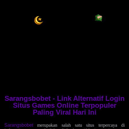
Sarangsbobet - Link Alternatif Login
Situs Games Online Terpopuler
Paling Viral Hari Ini
Sarangsbobet
merupakan salah satu situs terpercaya di