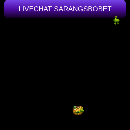
LIVECHAT SARANGSBOBET