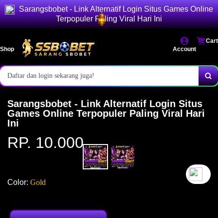
Sarangsbobet - Link Alternatif Login Situs Games Online
Akses login cepat dan stabil.
Terpopuler Paling Viral Hari Ini
Pasaran lengkap & result resmi.
Cart
Shop
Account
Bonus menarik setiap hari!
Daftar dan login sekarang juga!
Sarangsbobet - Link Alternatif Login Situs
Games Online Terpopuler Paling Viral Hari
Ini
RP. 10.000
`2
Color:
Gold