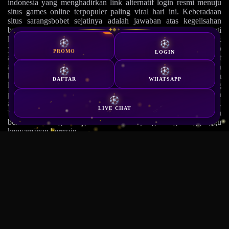
indonesia yang menghadirkan link alternatif login resmi menuju
situs games online terpopuler paling viral hari ini. Keberadaan
situs sarangsbobet sejatinya adalah jawaban atas kegelisahan
banyak pemain yang kerap terhambat akses saat ingin menikmati
HOT
✦
◆
✦
hiburan digital favorit. Dengan menyediakan sarangsbobet link
yang selalu up-to-date, platform ini memastikan koneksi tetap
PROMO
LOGIN
aman tanpa perlu trik tambahan seperti VPN. Setiap sarangsbobet
alternatif dirilis secara berkala oleh tim khusus, memastikan
bahwa sarangsbobet link alternatif yang lo pakai selalu dalam
DAFTAR
WHATSAPP
kondisi prima dan bebas dari error. Inilah ekosistem modern yang
paham banget kebutuhan netizen, menggabungkan kecepatan
akses dengan jaminan keamanan data yang bikin hati tenang.
LIVE CHAT
Tidak heran jika situs ini jadi perbincangan hangat, karena
berhasil memangkas segala drama teknis yang sering mengganggu
kenyamanan bermain.
Proses untuk masuk ke platform pun dirancang super ringkas.
Begitu lo sudah mengantongi sarangsbobet link, cukup satu kali
klik untuk langsung meluncur ke halaman sarangsbobet login.
Bagi yang masih berstatus pendatang baru, jangan khawatir
karena sarangsbobet daftar bisa diselesaikan dalam hitungan menit
saja. Mekanismenya nggak pake ribet, isi data secukupnya,
konfirmasi, dan akun siap meluncur. Situs
sarangsbobet
memang mengedepankan antarmuka yang intuitif, jadi pemain
awam sekali pun bisa bernavigasi dengan gampang. Setelah