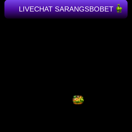
LIVECHAT SARANGSBOBET