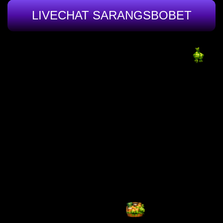
LIVECHAT SARANGSBOBET