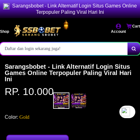
Sarangsbobet - Link Alternatif Login Situs Games Online
Akses login cepat dan stabil.
Terpopuler Paling Viral Hari Ini
Pasaran lengkap & result resmi.
Cart
Shop
Account
Bonus menarik setiap hari!
Daftar dan login sekarang juga!
Sarangsbobet - Link Alternatif Login Situs
Games Online Terpopuler Paling Viral Hari
Ini
RP. 10.000
`2
Color:
Gold